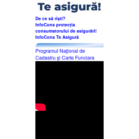
De ce să riști?
InfoCons protecția
consumatorului de asigurări!
InfoCons Te Asigură
Programul Naţional de
Cadastru şi Carte Funciara