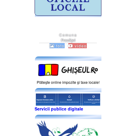
Comuna
Frecăţei
foto
video
Plăteşte online impozite şi taxe locale!
Servicii publice digitale