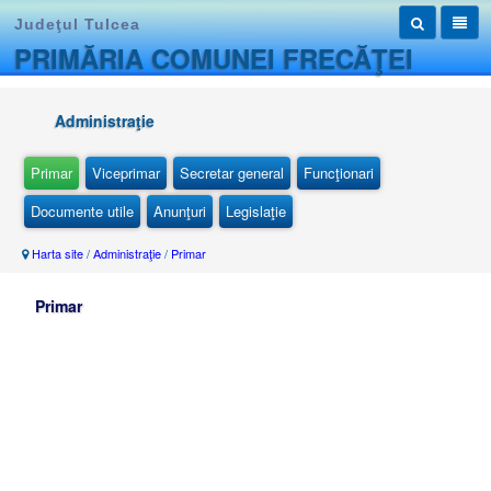
Judeţul Tulcea
PRIMĂRIA COMUNEI FRECĂŢEI
Administraţie
Primar
Viceprimar
Secretar general
Funcţionari
Documente utile
Anunţuri
Legislaţie
Harta site
/
Administraţie
/
Primar
Primar