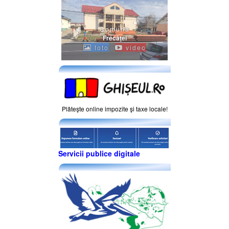
Comuna
Frecăţei
foto
video
Plăteşte online impozite şi taxe locale!
Servicii publice digitale