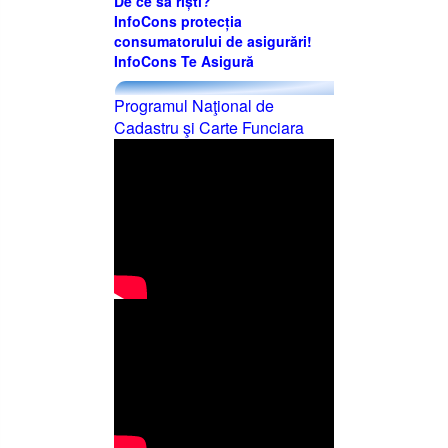
De ce să riști?
InfoCons protecția
consumatorului de asigurări!
InfoCons Te Asigură
Programul Naţional de
Cadastru şi Carte Funciara