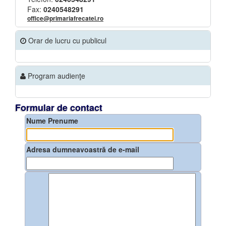
Fax:
0240548291
office@primariafrecatei.ro
Orar de lucru cu publicul
Program audienţe
Formular de contact
Nume Prenume
Adresa dumneavoastră de e-mail