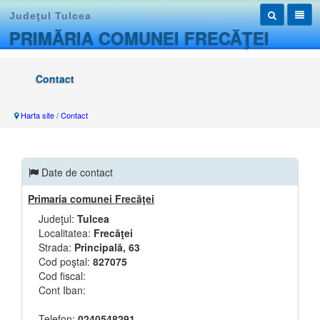
Judeţul Tulcea
PRIMĂRIA COMUNEI FRECĂŢEI
Contact
Harta site
/
Contact
Date de contact
Primaria comunei Frecăţei
Judeţul:
Tulcea
Localitatea:
Frecăţei
Strada:
Principală, 63
Cod poştal:
827075
Cod fiscal:
Cont Iban:
Telefon:
0240548291