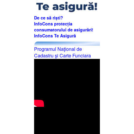
De ce să riști?
InfoCons protecția
consumatorului de asigurări!
InfoCons Te Asigură
Programul Naţional de
Cadastru şi Carte Funciara