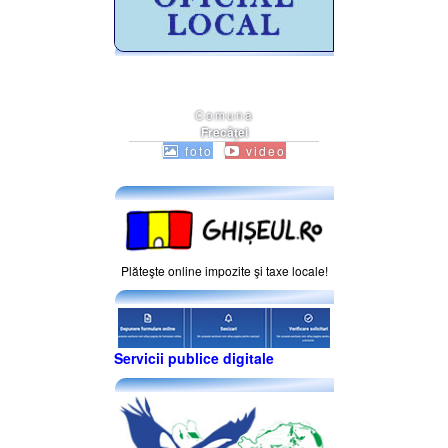
Comuna
Frecăţei
foto
video
Plăteşte online impozite şi taxe locale!
Servicii publice digitale