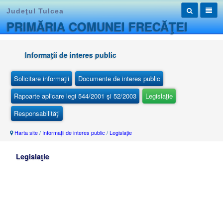
Judeţul Tulcea
PRIMĂRIA COMUNEI FRECĂŢEI
Informaţii de interes public
Solicitare informaţii
Documente de interes public
Rapoarte aplicare legi 544/2001 şi 52/2003
Legislaţie
Responsabilităţi
Harta site
/
Informaţii de interes public
/
Legislaţie
Legislaţie