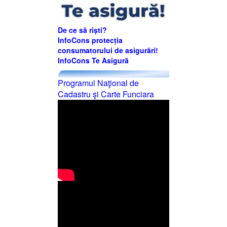
De ce să riști?
InfoCons protecția
consumatorului de asigurări!
InfoCons Te Asigură
Programul Naţional de
Cadastru şi Carte Funciara