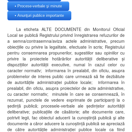
• Procese-verbale şi minute
• Anunţuri publice importante
La eticheta ALTE DOCUMENTE din Monitorul Oficial
Local se publică Registrului privind înregistrarea refuzurilor de
a semna/contrasemna/aviza actele administrative, precum
obiecțiile cu privire la legalitate, efectuate în scris; Registrului
pentru consemnarea propunerilor, sugestiilor sau opiniilor cu
privire la proiectele hotărârilor autorității deliberative și
dispozițiilor autorității executive, numai în cazul celor cu
caracter normativ; informarea în prealabil, din oficiu, asupra
problemelor de interes public care urmează să fie dezbătute
de autoritățile administrației publice locale; informarea în
prealabil, din oficiu, asupra proiectelor de acte administrative,
cu caracter normativ; minutele în care se consemnează, în
rezumat, punctele de vedere exprimate de participanți la o
ședință publică; procesele-verbale ale ședințelor autorității
deliberative; publicațiile de căsătorie; alte documente care,
potrivit legii, fac obiectul aducerii la cunoștință publică şi alte
documente a căror aducere la cunoștință publică se apreciază
de către autoritățile administrației publice locale ca fiind