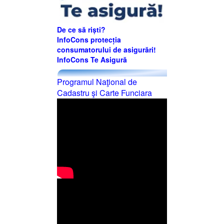
De ce să riști?
InfoCons protecția
consumatorului de asigurări!
InfoCons Te Asigură
Programul Naţional de
Cadastru şi Carte Funciara