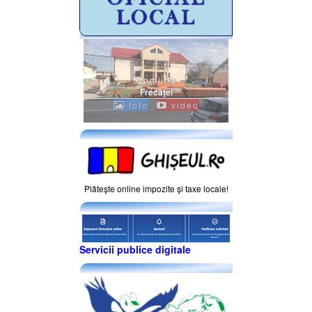
Comuna
Frecăţei
foto
video
Plăteşte online impozite şi taxe locale!
Servicii publice digitale